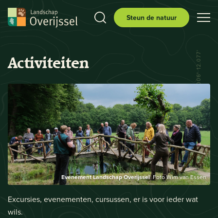
Steun de natuur
N 52° 29.556' E 006° 12.077'
Activiteiten
Evenement Landschap Overijssel
Foto Wim van Essen
Excursies, evenementen, cursussen, er is voor ieder wat
wils.