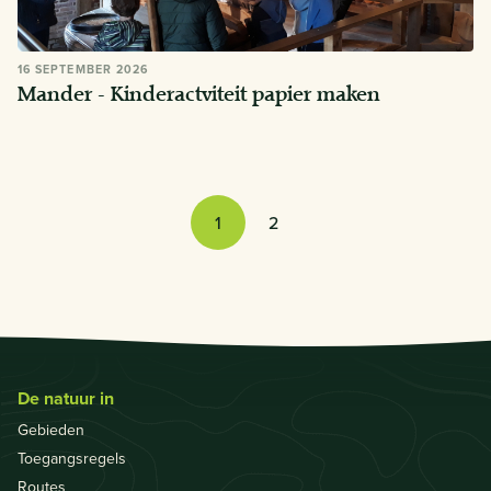
16 SEPTEMBER 2026
Mander - Kinderactviteit papier maken
Je bent op pagina
1
2
De natuur in
Gebieden
Toegangsregels
Routes