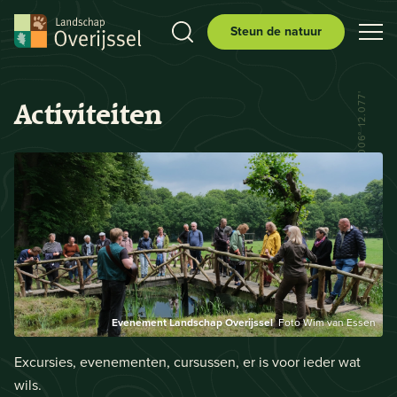
Steun de natuur
N 52° 29.556' E 006° 12.077'
Activiteiten
Evenement Landschap Overijssel
Foto Wim van Essen
Excursies, evenementen, cursussen, er is voor ieder wat
wils.