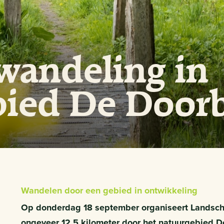
wandeling in
bied De Door
Wandelen door een gebied in ontwikkeling
Op donderdag 18 september organiseert Landsch
ongeveer 12,5 kilometer door het natuurgebied 