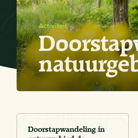
Activiteit
Doorstap
natuurge
Doorstapwandeling in