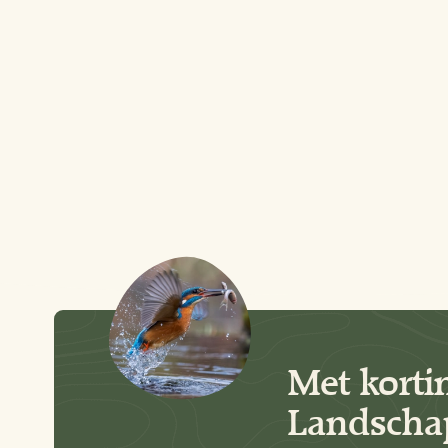
Met korti
Landschap