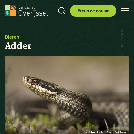
Steun de natuur
N 52° 29.556' E 006° 12.077'
Dieren
Adder
adder
Foto Mark Zekhuis