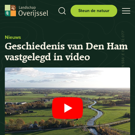
Steun de natuur
N 52° 29.556' E 006° 12.077'
Nieuws
Geschiedenis van Den Ham
vastgelegd in video