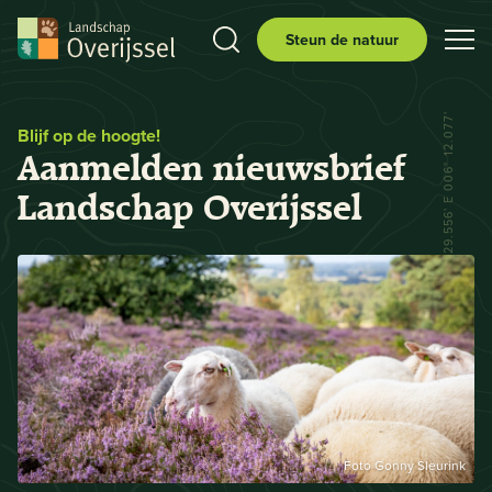
Steun de natuur
N 52° 29.556' E 006° 12.077'
Blijf op de hoogte!
Aanmelden nieuwsbrief
Landschap Overijssel
Foto Gonny Sleurink