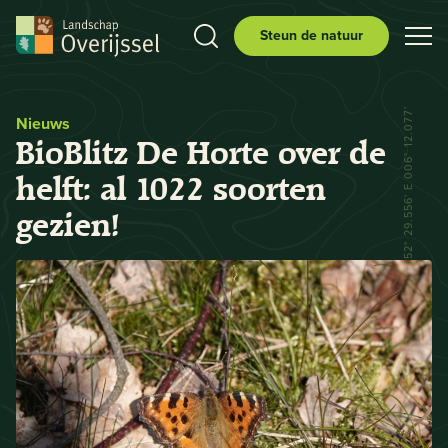
Steun de natuur
N 52° 29.556' E 006° 12.077'
Nieuws
BioBlitz De Horte over de
helft: al 1022 soorten
gezien!