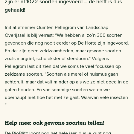
zijn er al 1022 soorten ingevoerd – de helft is dus
gehaald!
Initiatiefnemer Quinten Pellegrom van Landschap
Overijssel is blij verrast: “We hebben al zo’n 300 soorten
gevonden die nog nooit eerder op De Horte zijn ingevoerd.
En dat zijn geen zeldzaamheden, maar gewone soorten
zoals margriet, scholekster of sleedoorn.” Volgens
Pellegrom laat dit zien dat we soms te veel focussen op
zeldzame soorten. “Soorten als merel of huismus gaan
achteruit, maar dat valt minder op als we ze niet goed in de
gaten houden. En van sommige soorten weten we
überhaupt niet hoe het met ze gaat. Waarvan vele insecten
”
Help mee: ook gewone soorten tellen!
De BioBlitz loopt nog het hele jaar, dus je kunt nog