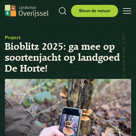
Steun de natuur
N 52° 29.556' E 006° 12.077'
Project
Bioblitz 2025: ga mee op
soortenjacht op landgoed
De Horte!