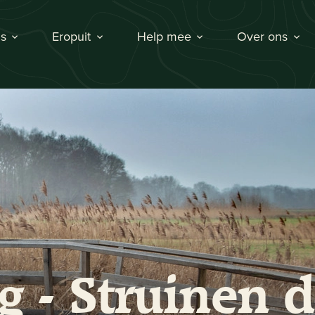
s
Eropuit
Help mee
Over ons
 - Struinen d