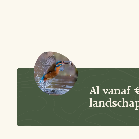
Al vanaf 
landschap