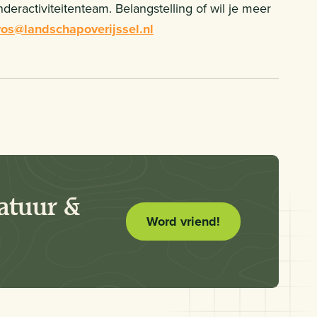
nderactiviteitenteam. Belangstelling of wil je meer
vos@landschapoverijssel.nl
atuur &
Word vriend!