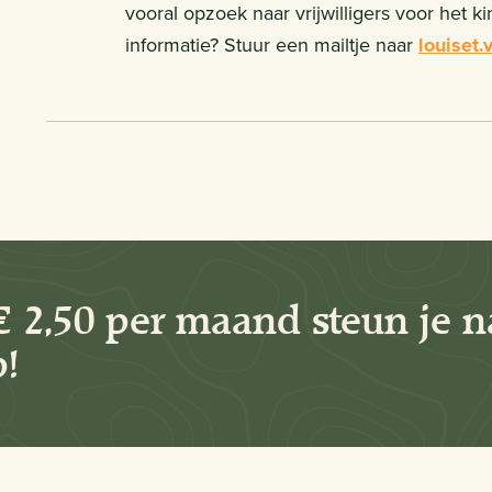
vooral opzoek naar vrijwilligers voor het ki
informatie? Stuur een mailtje naar
louiset.
€ 2,50 per maand steun je n
!