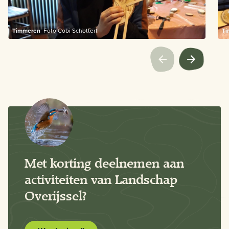
Timmeren
Foto Cobi Schottert
T
Met korting deelnemen aan
activiteiten van Landschap
Overijssel?