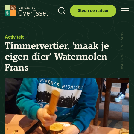
Steun de natuur
WATERMOLEN FRANS
Activiteit
Timmervertier, 'maak je
eigen dier’ Watermolen
Frans