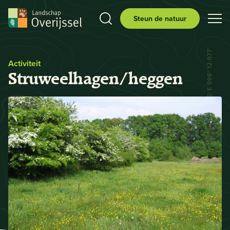
Steun de natuur
N 52° 29.556' E 006° 12.077'
Activiteit
Struweelhagen/heggen