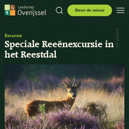
Steun de natuur
DE WHEEM
Excursie
Speciale Reeënexcursie in
het Reestdal