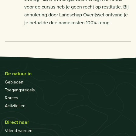
voor de cursus heb je geen recht op restitutie. Bij
annulering door Landschap Overijssel ontvang je
je betaalde deelnamekosten 100% terug.
De natuur in
Gebieden
Toegangsregels
Routes
Activiteiten
Direct naar
Vriend worden