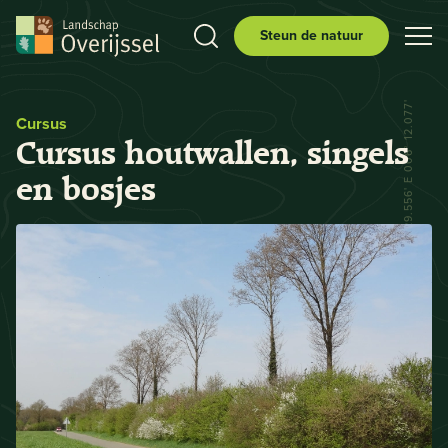
Steun de natuur
N 52° 29.556' E 006° 12.077'
Cursus
Cursus houtwallen, singels
en bosjes