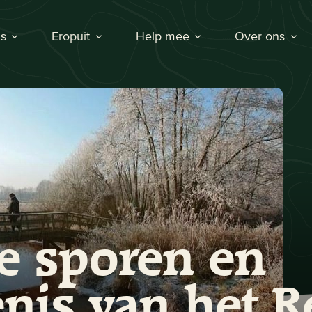
s
Eropuit
Help mee
Over ons
e sporen en
nis van het R