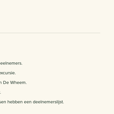
deelnemers.
xcursie.
rum De Wheem.
.
idsen hebben een deelnemerslijst.