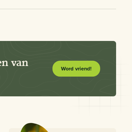
en van
Word vriend!