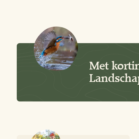
Met korti
Landschap