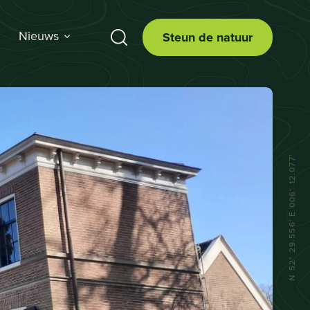
Nieuws
Steun de natuur
N 52° 29.556' E 006° 12.077'