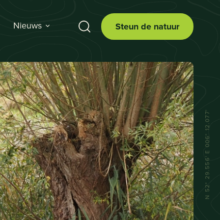
Nieuws
Steun de natuur
N 52° 29.556' E 006° 12.077'