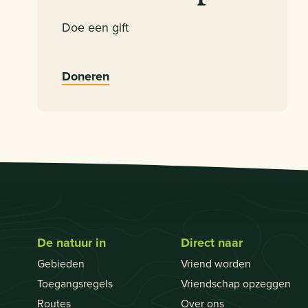
Doe een gift
Doneren
De natuur in
Direct naar
Gebieden
Vriend worden
Toegangsregels
Vriendschap opzeggen
Routes
Over ons