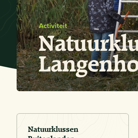
Activiteit
Natuurkl
Langenhol
Natuurklussen