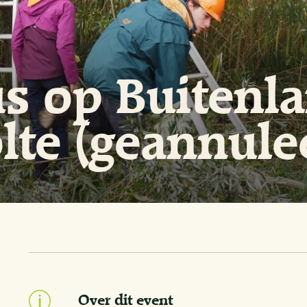
us op Buitenl
te (geannule
Over dit event