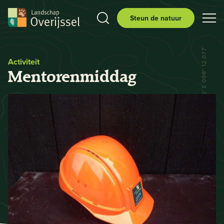
Steun de natuur
N 52° 29.556' E 006° 12.077'
Activiteit
Mentorenmiddag