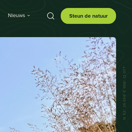
Nieuws
Steun de natuur
N 52° 29.556' E 006° 12.077'