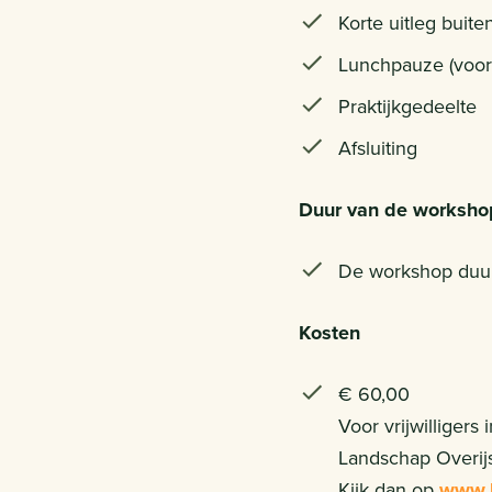
Korte uitleg buite
Lunchpauze (voor
Praktijkgedeelte
Afsluiting
Duur van de worksho
De workshop duurt
Kosten
€ 60,00
Voor vrijwilligers
Landschap Overijss
Kijk dan op
www.l