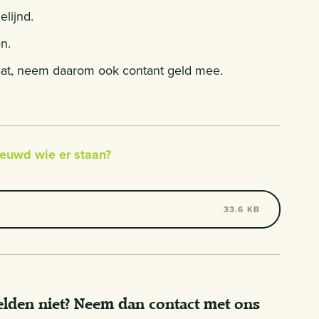
lijnd.
n.
at, neem daarom ook contant geld mee.
ieuwd wie er staan?
33.6 KB
melden niet? Neem dan contact met ons