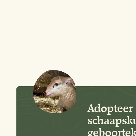
Adopteer 
schaapsku
geboortek