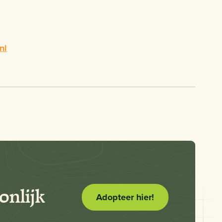
nl
onlijk
Adopteer hier!