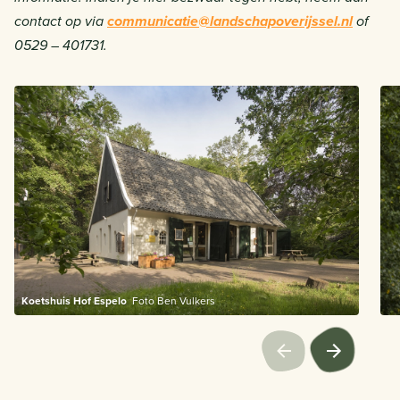
contact op via
communicatie@landschapoverijssel.nl
of
0529 – 401731.
Koetshuis Hof Espelo
Foto Ben Vulkers