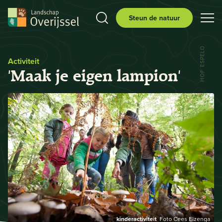
Steun de natuur
HOF ESPELO
Activiteit
'Maak je eigen lampion'
kinderactiviteit
Foto Cees Elzenga