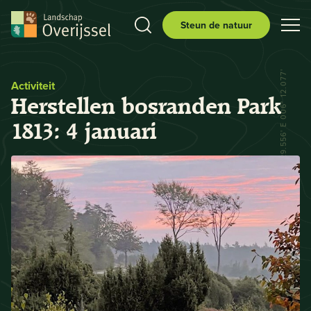
Steun de natuur
N 52° 29.556' E 006° 12.077'
Activiteit
Herstellen bosranden Park
1813: 4 januari