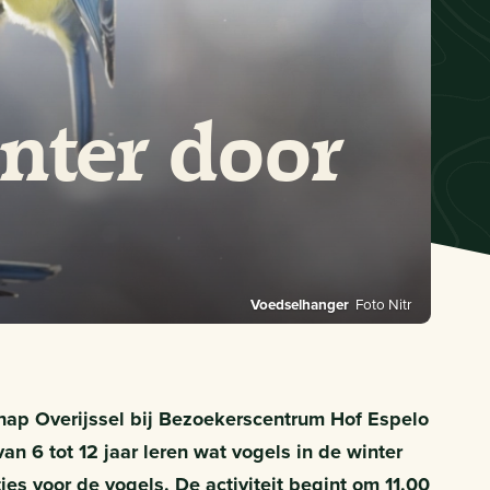
inter door
Voedselhanger
Foto Nitr
hap Overijssel bij Bezoekerscentrum Hof Espelo
an 6 tot 12 jaar leren wat vogels in de winter
es voor de vogels. De activiteit begint om 11.00