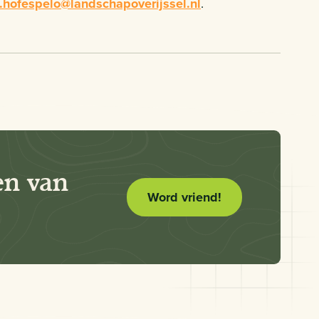
hofespelo@landschapoverijssel.nl
.
en van
Word vriend!