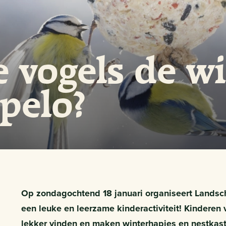
de vogels de w
pelo?
Op zondagochtend 18 januari organiseert Landsc
een leuke en leerzame kinderactiviteit! Kinderen v
lekker vinden en maken winterhapjes en nestkastj