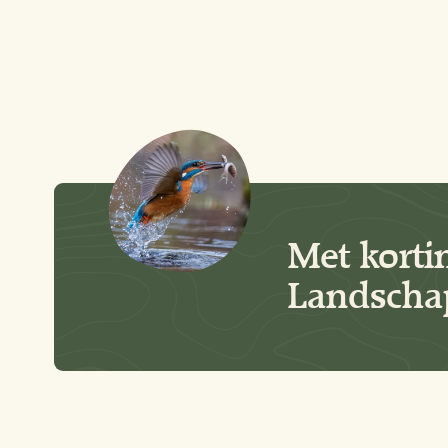
Met korti
Landschap