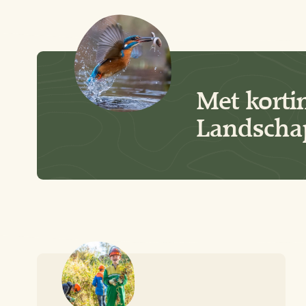
Met korti
Landschap