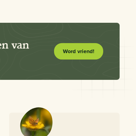
en van
Word vriend!