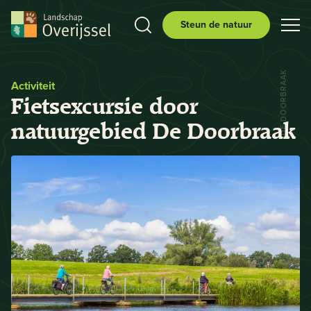
Steun de natuur
DE DOORBRAAK
Activiteit
Fietsexcursie door
natuurgebied De Doorbraak