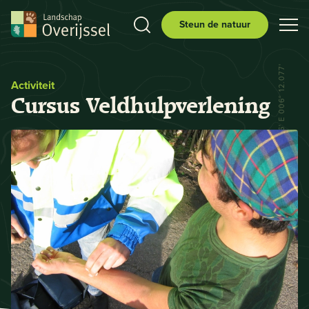
Steun de natuur
N 52° 29.556' E 006° 12.077'
Activiteit
Cursus Veldhulpverlening