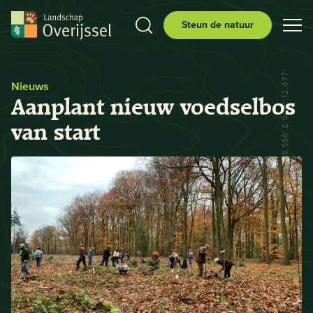
Steun de natuur
N 52° 29.556' E 006° 12.077'
Nieuws
Aanplant nieuw voedselbos
van start