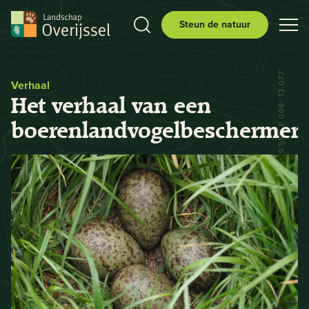
Steun de natuur
N 52° 29.556' E 006° 12.077'
Verhaal
Het verhaal van een
boerenlandvogelbeschermer