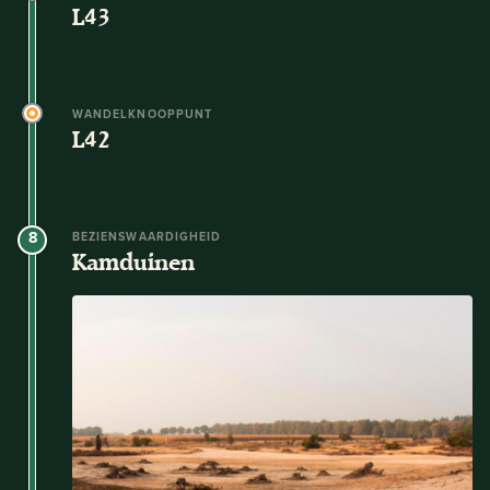
L43
WANDELKNOOPPUNT
L42
8
BEZIENSWAARDIGHEID
Kamduinen