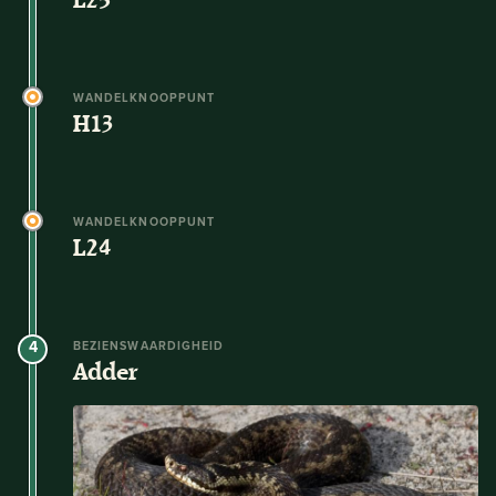
WANDELKNOOPPUNT
H13
WANDELKNOOPPUNT
L24
4
BEZIENSWAARDIGHEID
Adder