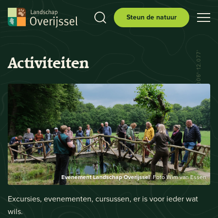
Steun de natuur
N 52° 29.556' E 006° 12.077'
Activiteiten
Evenement Landschap Overijssel
Foto Wim van Essen
Excursies, evenementen, cursussen, er is voor ieder wat
wils.