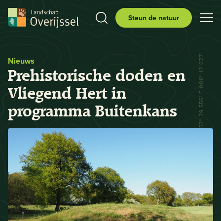
Steun de natuur
N 52° 29.556' E 006° 12.077'
Nieuws
Prehistorische doden en
Vliegend Hert in
programma Buitenkans