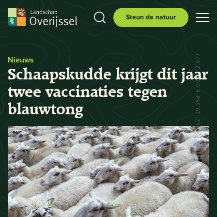
Steun de natuur
N 52° 29.556' E 006° 12.077'
Nieuws
Schaapskudde krijgt dit jaar
twee vaccinaties tegen
blauwtong