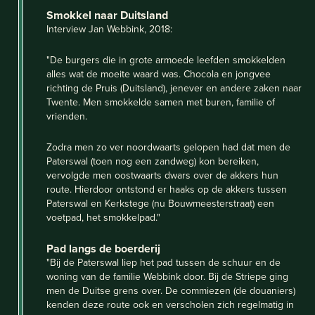
Smokkel naar Duitsland
Interview Jan Webbink, 2018:
"De burgers die in grote armoede leefden smokkelden
alles wat de moeite waard was. Chocola en jongvee
richting de Pruis (Duitsland), jenever en andere zaken naar
Twente. Men smokkelde samen met buren, familie of
vrienden.
Zodra men zo ver noordwaarts gelopen had dat men de
Paterswal (toen nog een zandweg) kon bereiken,
vervolgde men oostwaarts dwars over de akkers hun
route. Hierdoor ontstond er haaks op de akkers tussen
Paterswal en Kerkstege (nu Bouwmeesterstraat) een
voetpad, het smokkelpad."
Pad langs de boerderij
"Bij de Paterswal liep het pad tussen de schuur en de
woning van de familie Webbink door. Bij de Striepe ging
men de Duitse grens over. De commiezen (de douaniers)
kenden deze route ook en verscholen zich regelmatig in