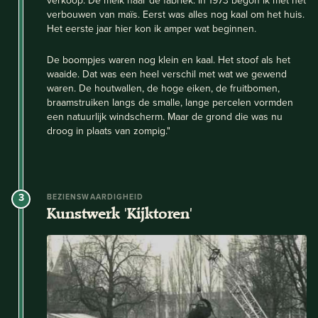
verkoop. De melk naar de fabriek. In 1973 begon ik met het
verbouwen van maïs. Eerst was alles nog kaal om het huis.
Het eerste jaar hier kon ik amper wat beginnen.
De boompjes waren nog klein en kaal. Het stoof als het
waaide. Dat was een heel verschil met wat we gewend
waren. De houtwallen, de hoge eiken, de fruitbomen,
braamstruiken langs de smalle, lange percelen vormden
een natuurlijk windscherm. Maar de grond die was nu
droog in plaats van zompig."
3
BEZIENSWAARDIGHEID
Kunstwerk 'Kijktoren'