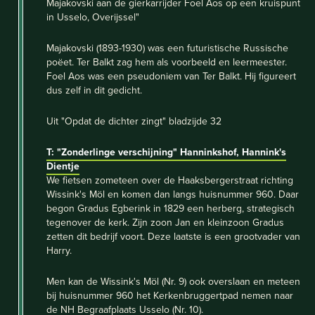
Majakovski aan de gierkarrijder Foel Aos op een kruispunt
in Usselo, Overijssel"
Majakovski (1893-1930) was een futuristische Russische
poëet. Ter Balkt zag hem als voorbeeld en leermeester.
Foel Aos was een pseudoniem van Ter Balkt. Hij figureert
dus zelf in dit gedicht.
Uit "Opdat de dichter zingt" bladzijde 32
T: "Zonderlinge verschijning"
Hanninkshof, Hannink's
Dientje
We fietsen zometeen over de Haaksbergerstraat richting
Wissink's Möl en komen dan langs huisnummer 960. Daar
begon Gradus Egberink in 1829 een herberg, strategisch
tegenover de kerk. Zijn zoon Jan en kleinzoon Gradus
zetten dit bedrijf voort. Deze laatste is een grootvader van
Harry.
Men kan de Wissink's Möl (Nr. 9) ook overslaan en meteen
bij huisnummer 960 het Kerkenbruggertpad nemen naar
de NH Begraafplaats Usselo (Nr. 10).