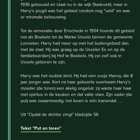
1936 gebouwd en staat nu in de wijk Stadsveld, maar in
Harry's jeugd was het gebied rondom nog "veld" en was
er minimale bebouwing.
Tot de annexatie door Enschede in 1934 hoorde dit gebied
net als Boekelo tot de Marke Usselo binnen de gemeente
Lonneker. Harry had meer op met het buitengebied dan
met de stad. Hij was graag op de Usseler Es en op de
familieboerderij bij Hof te Boekelo. Hij zei zelf ook in
Usselo geboren te zijn.
Harry was het oudste kind. Hij had een zusje Hanny, die 8
jaar jonger was. Kort na haar geboorte overkwam Harry's
moeder (de toren) een akelig ongeluk: zij waste haar haar
met spiritus in de keuken en dat vatte vlam. Zijn vader (de
put) was zwaarmoedig: het leven is één tranendal . . .
Uit "Opdat de dichter zingt" bladzijde 56
Tekst "Put en toren"