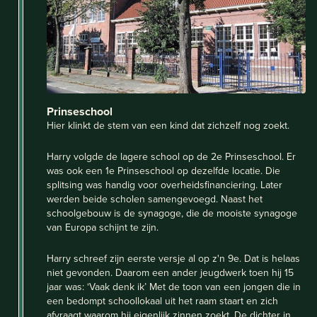
Prinseschool
Hier klinkt de stem van een kind dat zichzelf nog zoekt.
Harry volgde de lagere school op de 2e Prinseschool. Er
was ook een 1e Prinseschool op dezelfde locatie. Die
splitsing was handig voor overheidsfinanciering. Later
werden beide scholen samengevoegd. Naast het
schoolgebouw is de synagoge, die de mooiste synagoge
van Europa schijnt te zijn.
Harry schreef zijn eerste versje al op z'n 9e. Dat is helaas
niet gevonden. Daarom een ander jeugdwerk toen hij 15
jaar was: ‘Vaak denk ik’ Met de toon van een jongen die in
een bedompt schoollokaal uit het raam staart en zich
afvraagt waarom hij eigenlijk zinnen zoekt. De dichter in