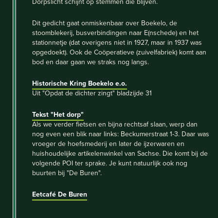
Dorpslicht schijnt op stemmen die blijven.
Dit gedicht gaat onmiskenbaar over Boekelo, de
stoomblekerij, busverbindingen naar E(nschede) en het
stationnetje (dat overigens niet in 1927, maar in 1937 was
opgedoekt). Ook de Coöperatieve (zuivelfabriek) komt aan
bod en daar gaan we straks nog langs.
Historische Kring Boekelo e.o.
Uit "Opdat de dichter zingt" bladzijde 31
Tekst "Het dorp"
Als we verder fietsen en bijna rechtsaf slaan, werp dan
nog even een blik naar links: Beckumerstraat 1-3. Daar was
vroeger de hoefsmederij en later de ijzerwaren en
huishoudelijke artikelenwinkel van Sachse. Die komt bij de
volgende POI ter sprake. Je kunt natuurlijk ook nog
buurten bij "De Buren".
Eetcafé De Buren