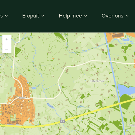
s
Eropuit
Help mee
Over ons
+
–