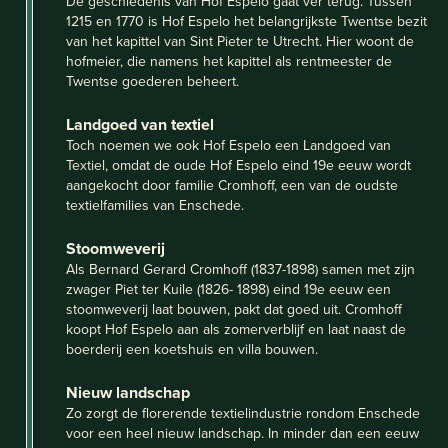
De geschiedenis van Hof Espelo gaat ver terug. Tussen
1215 en 1770 is Hof Espelo het belangrijkste Twentse bezit
van het kapittel van Sint Pieter te Utrecht. Hier woont de
hofmeier, die namens het kapittel als rentmeester de
Twentse goederen beheert.
Landgoed van textiel
Toch noemen we ook Hof Espelo een Landgoed van
Textiel, omdat de oude Hof Espelo eind 19e eeuw wordt
aangekocht door familie Cromhoff, een van de oudste
textielfamilies van Enschede.
Stoomweverij
Als Bernard Gerard Cromhoff (1837-1898) samen met zijn
zwager Piet ter Kuile (1826- 1898) eind 19e eeuw een
stoomweverij laat bouwen, pakt dat goed uit. Cromhoff
koopt Hof Espelo aan als zomerverblijf en laat naast de
boerderij een koetshuis en villa bouwen.
Nieuw landschap
Zo zorgt de florerende textielindustrie rondom Enschede
voor een heel nieuw landschap. In minder dan een eeuw