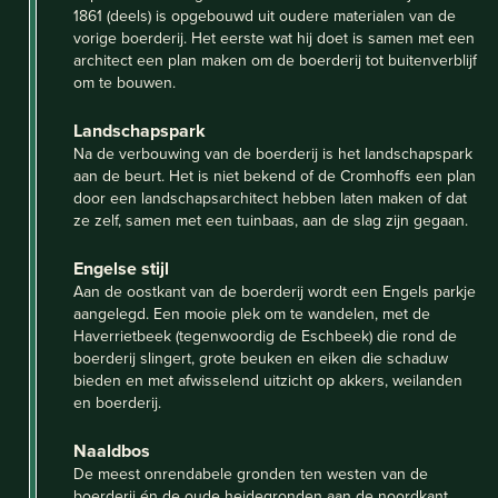
1861 (deels) is opgebouwd uit oudere materialen van de
vorige boerderij. Het eerste wat hij doet is samen met een
architect een plan maken om de boerderij tot buitenverblijf
om te bouwen.
Landschapspark
Na de verbouwing van de boerderij is het landschapspark
aan de beurt. Het is niet bekend of de Cromhoffs een plan
door een landschapsarchitect hebben laten maken of dat
ze zelf, samen met een tuinbaas, aan de slag zijn gegaan.
Engelse stijl
Aan de oostkant van de boerderij wordt een Engels parkje
aangelegd. Een mooie plek om te wandelen, met de
Haverrietbeek (tegenwoordig de Eschbeek) die rond de
boerderij slingert, grote beuken en eiken die schaduw
bieden en met afwisselend uitzicht op akkers, weilanden
en boerderij.
Naaldbos
De meest onrendabele gronden ten westen van de
boerderij én de oude heidegronden aan de noordkant