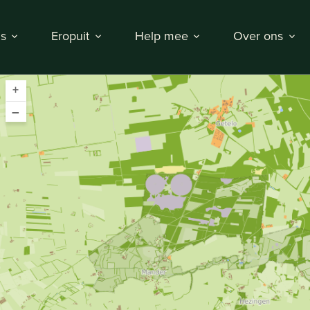
s
Eropuit
Help mee
Over ons
+
–