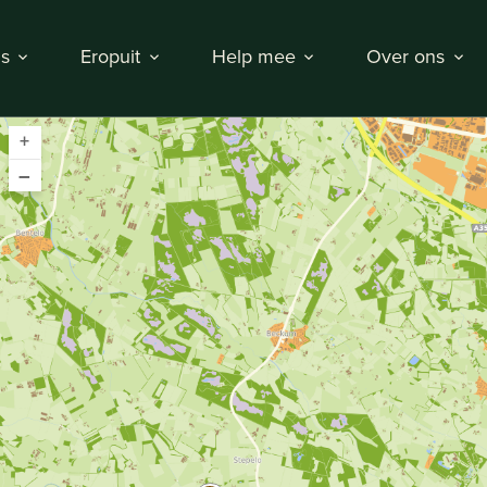
s
Eropuit
Help mee
Over ons
+
–