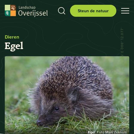
Steun de natuur
N 52° 29.556' E 006° 12.077'
Dieren
Egel
Egel
Foto Mark Zekhuis