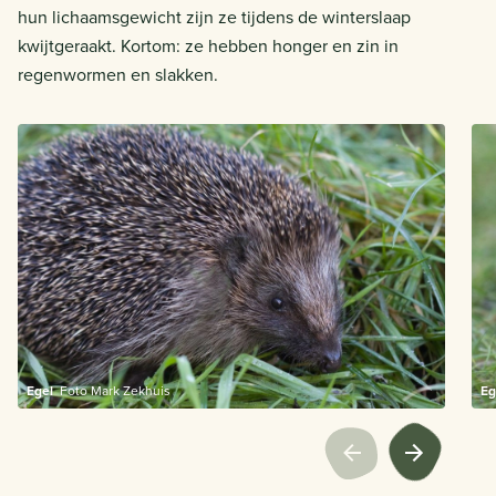
hun lichaamsgewicht zijn ze tijdens de winterslaap
kwijtgeraakt. Kortom: ze hebben honger en zin in
regenwormen en slakken.
Egel
Foto Mark Zekhuis
Eg