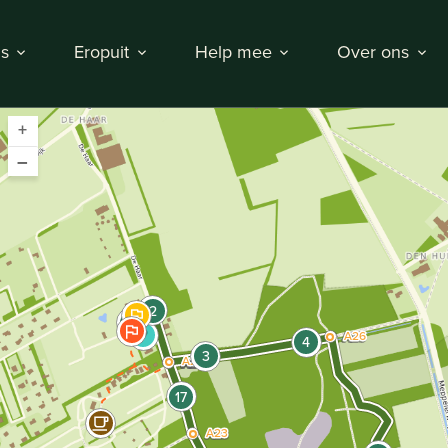
s
Eropuit
Help mee
Over ons
+
–