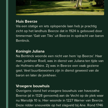
Huis Beerze
Via een statige en iets oplopende laan heb je prachtig
zicht op het landhuis Beerze dat in 1924 is gebouwd door
timmerman ‘Gait van Tiks’ uit Beerze in opdracht van baron
Bentinck.
Koningin Juliana
Na Bentinck woonde een nicht van hem ‘op Beerze’. Haar
man, jonkheer Roell, was in dienst van Juliana ten tijde van
de Hofmans-affaire. Zij was in Beerze een vaak geziene
gast. Veel buurtbewoners zijn in dienst geweest van de
baron en later de jonkheer.
Vroegere bouwhuis
Overigens stond het vroegere bouwhuis van havezathe
Beerse (al in 1328 genoemd) aan de Vecht op de plek waar
nu Marsdijk 10 is. Hier woonde in 1227 Warner van Beerze.
Deze ridder sneuvelde op het slagveld bij Ane. Rond 1746