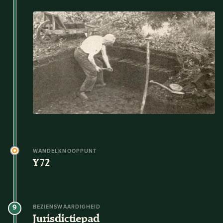
WANDELKNOOPPUNT
Y72
9
BEZIENSWAARDIGHEID
Jurisdictiepad