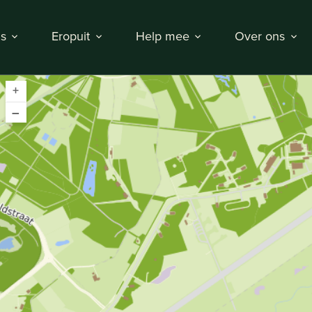
s
Eropuit
Help mee
Over ons
+
–