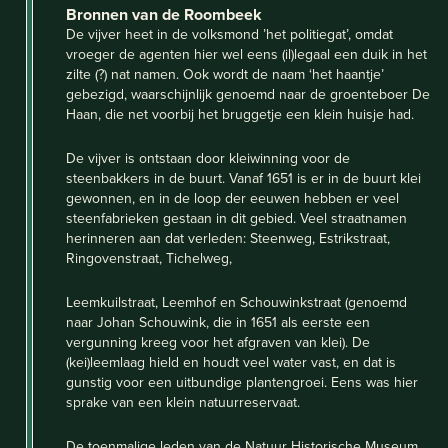
Bronnen van de Roombeek
De vijver heet in de volksmond ’het politiegat’, omdat
vroeger de agenten hier wel eens (il)legaal een duik in het
zilte (?) nat namen. Ook wordt de naam ‘het haantje’
gebezigd, waarschijnlijk genoemd naar de groenteboer De
Haan, die net voorbij het bruggetje een klein huisje had.
De vijver is ontstaan door kleiwinning voor de
steenbakkers in de buurt. Vanaf 1651 is er in de buurt klei
gewonnen, en in de loop der eeuwen hebben er veel
steenfabrieken gestaan in dit gebied. Veel straatnamen
herinneren aan dat verleden: Steenweg, Estrikstraat,
Ringovenstraat, Tichelweg,
Leemkuilstraat, Leemhof en Schouwinkstraat (genoemd
naar Johan Schouwink, die in 1651 als eerste een
vergunning kreeg voor het afgraven van klei). De
(kei)leemlaag hield en houdt veel water vast, en dat is
gunstig voor een uitbundige plantengroei. Eens was hier
sprake van een klein natuurreservaat.
De toenmalige leden van de Natuur Historische Museum