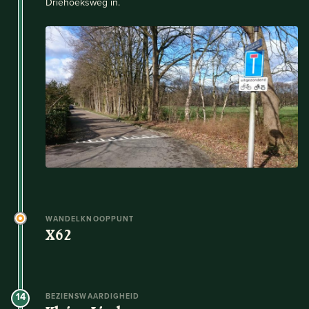
Driehoeksweg in.
WANDELKNOOPPUNT
X62
14
BEZIENSWAARDIGHEID