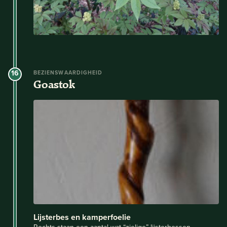
16
BEZIENSWAARDIGHEID
Goastok
Lijsterbes en kamperfoelie