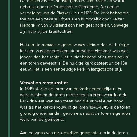
De Plaskerk is het oudste gebouw van Raalte en wordt
gebruikt door de Protestantse Gemeente. De eerste
vermelding van de Plaskerk is uit 1123. De kerk behoorde
toe aan een zekere Lifgerus en is mogelijk door keizer
Hendrik IV van Duitsland aan hem geschonken, vanwege
zijn hulp bij de kruistochten.
Het eerste romaanse gebouw was kleiner dan de huidige
kerk en was opgetrokken uit oersteen. Het koor was wat
jonger dan het schip. Het is niet bekend of er toen ook al
een toren geweest is. De huidige kerk dateert uit de 15e
eeuw. Het is een eenbeukige kerk in laatgotische stijl.
Verval en restauraties
In 1649 stortte de toren van de kerk gedeeltelijk in. Er
werd besloten de toren niet te restaureren, waardoor de
kerk drie eeuwen een toren had die vrijwel even hoog
was als het kerkgebouw. In de jaren 1840-1845 is de toren
grondig onderhanden genomen, nadat de toren eigendom
werd van de gemeente.
Aan de wens van de kerkelijke gemeente om in de toren