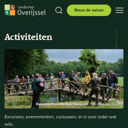
Steun de natuur
N 52° 29.556' E 006° 12.077'
Activiteiten
Evenement Landschap Overijssel
Foto Wim van Essen
Excursies, evenementen, cursussen, er is voor ieder wat
wils.